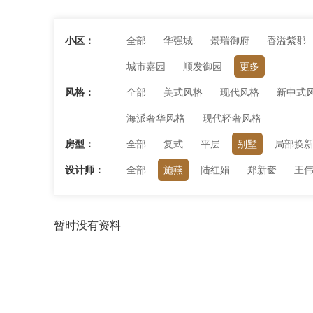
小区：
全部
华强城
景瑞御府
香溢紫郡
城市嘉园
顺发御园
更多
风格：
全部
美式风格
现代风格
新中式
海派奢华风格
现代轻奢风格
房型：
全部
复式
平层
别墅
局部换
设计师：
全部
施燕
陆红娟
郑新奁
王
暂时没有资料