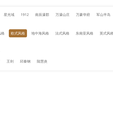
星光域
1912
南辰濠郡
万濠山庄
万豪华府
军山半岛
风格
欧式风格
地中海风格
法式风格
东南亚风格
英式风
新
伟
王剑
邱秦钢
陆慧炎